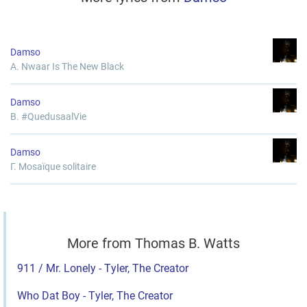
Damso
Α. Nwaar Is The New Black
Damso
B. #QuedusaalVie
Damso
Γ. Mosaïque solitaire
More from Thomas B. Watts
911 / Mr. Lonely - Tyler, The Creator
Who Dat Boy - Tyler, The Creator