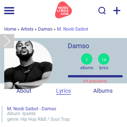
+
Home
»
Artists
»
Damso
»
Μ. Noob Saibot
Damso
1
14
albums
lyrics
0% popularity
About
Lyrics
Albums
Μ. Noob Saibot - Damso
Album:
Ipséité
genre:
Hip Hop
R&B / Soul
Trap