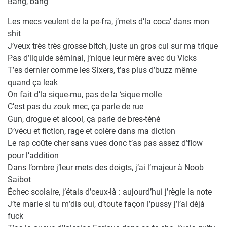
Bang, bang
Les mecs veulent de la pe-fra, j’mets d’la coca’ dans mon
shit
J’veux très très grosse bitch, juste un gros cul sur ma trique
Pas d’liquide séminal, j’nique leur mère avec du Vicks
T’es dernier comme les Sixers, t’as plus d’buzz même
quand ça leak
On fait d’la sique-mu, pas de la ‘sique molle
C’est pas du zouk mec, ça parle de rue
Gun, drogue et alcool, ça parle de bres-ténè
D’vécu et fiction, rage et colère dans ma diction
Le rap coûte cher sans vues donc t’as pas assez d’flow
pour l’addition
Dans l’ombre j’leur mets des doigts, j’ai l’majeur à Noob
Saibot
Échec scolaire, j’étais d’ceux-là : aujourd’hui j’règle la note
J’te marie si tu m’dis oui, d’toute façon l’pussy j’l’ai déjà
fuck